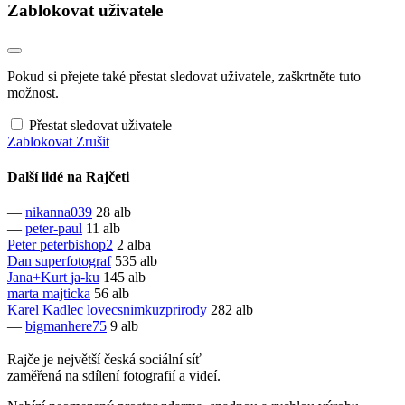
Zablokovat uživatele
Pokud si přejete také přestat sledovat uživatele, zaškrtněte tuto
možnost.
Přestat sledovat uživatele
Zablokovat
Zrušit
Další lidé na Rajčeti
—
nikanna039
28 alb
—
peter-paul
11 alb
Peter
peterbishop2
2 alba
Dan
superfotograf
535 alb
Jana+Kurt
ja-ku
145 alb
marta
majticka
56 alb
Karel Kadlec
lovecsnimkuzprirody
282 alb
—
bigmanhere75
9 alb
Rajče je největší česká sociální síť
zaměřená na sdílení fotografií a videí.