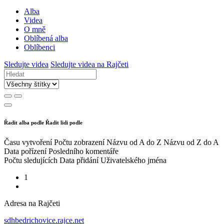
Alba
Videa
O mně
Oblíbená alba
Oblíbenci
Sledujte videa
Sledujte videa na Rajčeti
Řadit alba podle
Řadit lidi podle
Času vytvoření
Počtu zobrazení
Názvu od A do Z
Názvu od Z do A
Data pořízení
Posledního komentáře
Počtu sledujících
Data přidání
Uživatelského jména
1
Adresa na Rajčeti
sdhbedrichovice.rajce.net