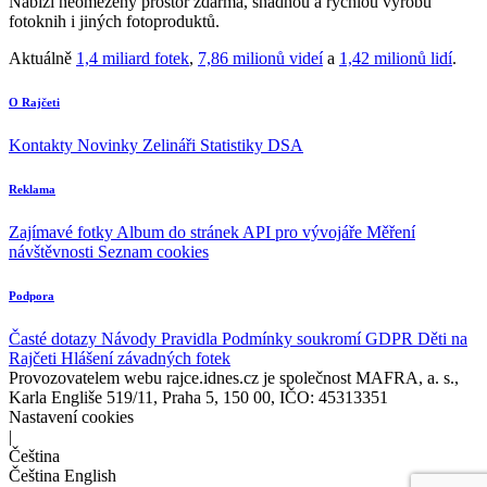
Nabízí neomezený prostor zdarma, snadnou a rychlou výrobu
fotoknih i jiných fotoproduktů.
Aktuálně
1,4 miliard fotek
,
7,86 milionů videí
a
1,42 milionů lidí
.
O Rajčeti
Kontakty
Novinky
Zelináři
Statistiky DSA
Reklama
Zajímavé fotky
Album do stránek
API pro vývojáře
Měření
návštěvnosti
Seznam cookies
Podpora
Časté dotazy
Návody
Pravidla
Podmínky soukromí
GDPR
Děti na
Rajčeti
Hlášení závadných fotek
Provozovatelem webu rajce.idnes.cz je společnost MAFRA, a. s.,
Karla Engliše 519/11, Praha 5, 150 00, IČO: 45313351
Nastavení cookies
|
Čeština
Čeština
English