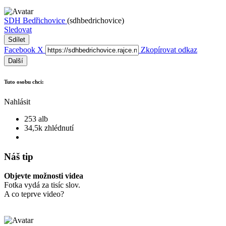
SDH Bedřichovice
(sdhbedrichovice)
Sledovat
Sdílet
Facebook
X
Zkopírovat odkaz
Další
Tuto osobu chci:
Nahlásit
253 alb
34,5k zhlédnutí
Náš tip
Objevte možnosti videa
Fotka vydá za tisíc slov.
A co teprve video?